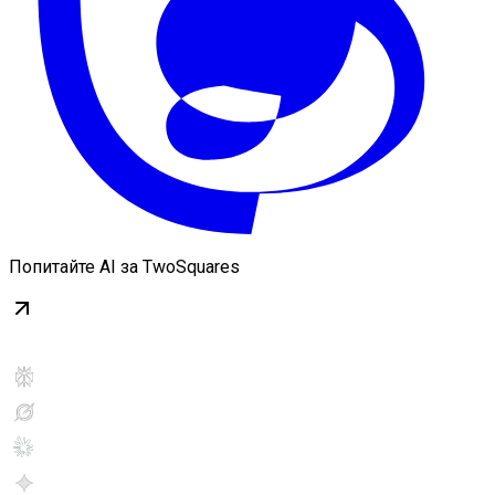
Попитайте AI за TwoSquares