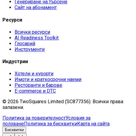
Генериране на търсене
Сайт на абонамент
Ресурси
Всички ресурси
AI Readiness Toolkit
Глосарий
Инструменти
Индустрии
Хотели и курорти
Имоти и краткосрочни наеми
Ресторанти и барове
E-commerce и DTC
©
2026
TwoSquares Limited (SC877356).
Всички права
запазени.
Политика за поверителност
Условия за
ползване
Политика за бисквитки
Карта на сайта
Бисквитки