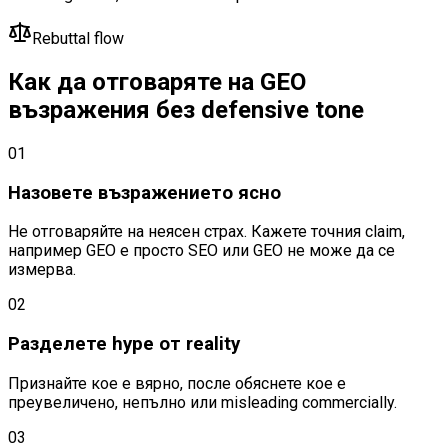
Rebuttal flow
Как да отговаряте на GEO
възражения без defensive tone
0
1
Назовете възражението ясно
Не отговаряйте на неясен страх. Кажете точния claim,
например GEO е просто SEO или GEO не може да се
измерва.
0
2
Разделете hype от reality
Признайте кое е вярно, после обяснете кое е
преувеличено, непълно или misleading commercially.
0
3