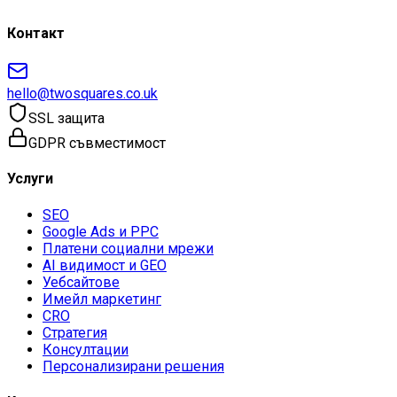
Контакт
hello@twosquares.co.uk
SSL защита
GDPR съвместимост
Услуги
SEO
Google Ads и PPC
Платени социални мрежи
AI видимост и GEO
Уебсайтове
Имейл маркетинг
CRO
Стратегия
Консултации
Персонализирани решения