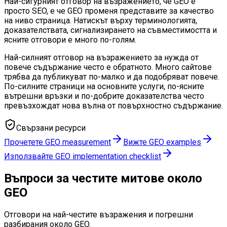
Най-сигурният отговор на възражението, че GEO е
просто SEO, е че GEO променя представите за качество
на ниво страница. Натискът върху терминологията,
доказателствата, сигнализирането на съвместимостта и
ясните отговори е много по-голям.
Най-силният отговор на възражението за нужда от
повече съдържание често е обратното. Много сайтове
трябва да публикуват по-малко и да подобряват повече.
По-силните страници на основните услуги, по-ясните
вътрешни връзки и по-добрите доказателства често
превъзхождат нова вълна от повърхностно съдържание.
Свързани ресурси
Прочетете GEO measurement
Вижте GEO examples
Използвайте GEO implementation checklist
Въпроси за честите митове около
GEO
Отговори на най-честите възражения и погрешни
разбирания около GEO.