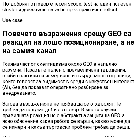
По-добрият отговор е тесен scope, test на един полезен
cluster и доказване на value през практичен rollout.
Use case
Повечето възражения срещу GEO са
реакция на лошо позициониране, а не
на самия канал
Голяма част от скептицизма около GEO е напълно
разумна. Пазарът е пълен с преувеличени твърдения,
слаби практики за измерване и твърде много страници,
които говорят за видимост в среди с изкуствен интелект
(AI), без да показват оперативно разбиране за
внедряването.
Затова възраженията не трябва да се отхвърлят. Те
трябва да получат добър отговор. В много случаи
правилната реакция не е абстрактна защита на GEO, а
ясно обяснение каква работа се върши, какво може да
се измери и какъв търговски проблем трябва да реши.