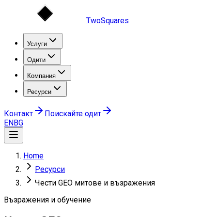
TwoSquares
Услуги
Одити
Компания
Ресурси
Контакт
Поискайте одит
EN
BG
Home
Ресурси
Чести GEO митове и възражения
Възражения и обучение