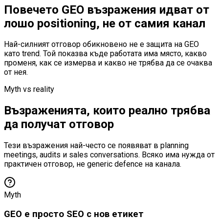
Повечето GEO възражения идват от
лошо positioning, не от самия канал
Най-силният отговор обикновено не е защита на GEO
като trend. Той показва къде работата има място, какво
променя, как се измерва и какво не трябва да се очаква
от нея.
Myth vs reality
Възраженията, които реално трябва
да получат отговор
Тези възражения най-често се появяват в planning
meetings, audits и sales conversations. Всяко има нужда от
практичен отговор, не generic defence на канала.
Myth
GEO е просто SEO с нов етикет