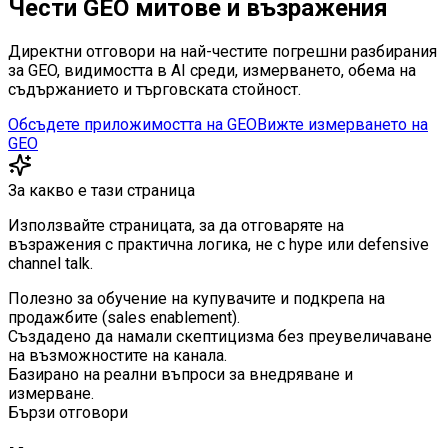
Чести GEO митове и възражения
Директни отговори на най-честите погрешни разбирания
за GEO, видимостта в AI среди, измерването, обема на
съдържанието и търговската стойност.
Обсъдете приложимостта на GEO
Вижте измерването на
GEO
За какво е тази страница
Използвайте страницата, за да отговаряте на
възражения с практична логика, не с hype или defensive
channel talk.
Полезно за обучение на купувачите и подкрепа на
продажбите (sales enablement).
Създадено да намали скептицизма без преувеличаване
на възможностите на канала.
Базирано на реални въпроси за внедряване и
измерване.
Бързи отговори