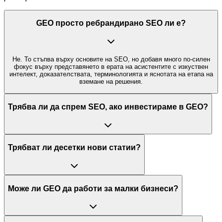
GEO просто ребрандирано SEO ли е?
Не. То стъпва върху основите на SEO, но добавя много по-силен
фокус върху представянето в ерата на асистентите с изкуствен
интелект, доказателствата, терминологията и яснотата на етапа на
вземане на решения.
Трябва ли да спрем SEO, ако инвестираме в GEO?
Трябват ли десетки нови статии?
Може ли GEO да работи за малки бизнеси?