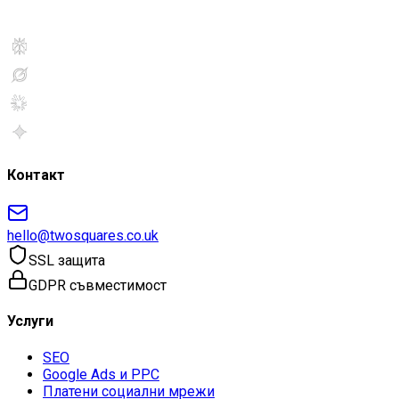
Контакт
hello@twosquares.co.uk
SSL защита
GDPR съвместимост
Услуги
SEO
Google Ads и PPC
Платени социални мрежи