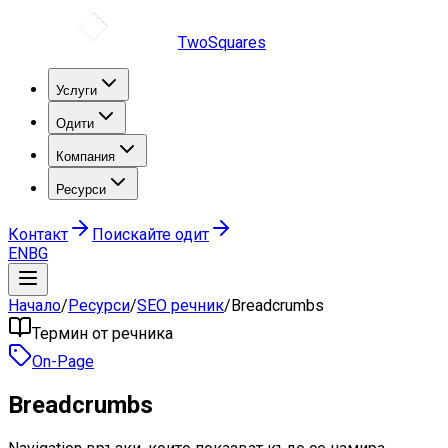
TwoSquares
Услуги
Одити
Компания
Ресурси
Контакт
Поискайте одит
EN
BG
Начало
/
Ресурси
/
SEO речник
/
Breadcrumbs
Термин от речника
On-Page
Breadcrumbs