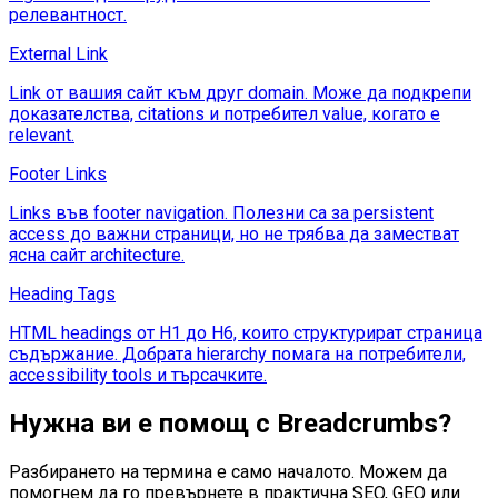
релевантност.
External Link
Link от вашия сайт към друг domain. Може да подкрепи
доказателства, citations и потребител value, когато е
relevant.
Footer Links
Links във footer navigation. Полезни са за persistent
access до важни страници, но не трябва да заместват
ясна сайт architecture.
Heading Tags
HTML headings от H1 до H6, които структурират страница
съдържание. Добрата hierarchy помага на потребители,
accessibility tools и търсачките.
Нужна ви е помощ с
Breadcrumbs
?
Разбирането на термина е само началото. Можем да
помогнем да го превърнете в практична SEO, GEO или