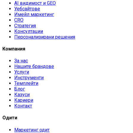
AI видимост и GEO
Уебсайтове
Имейл маркетинг
CRO
Стратегия
Консултации
Персонализирани решения
Компания
За нас
Нашите брандове
Услуги
Инструменти
Темплейти
Блог
Казуси
Кариери
Контакт
Одити
Маркетинг одит