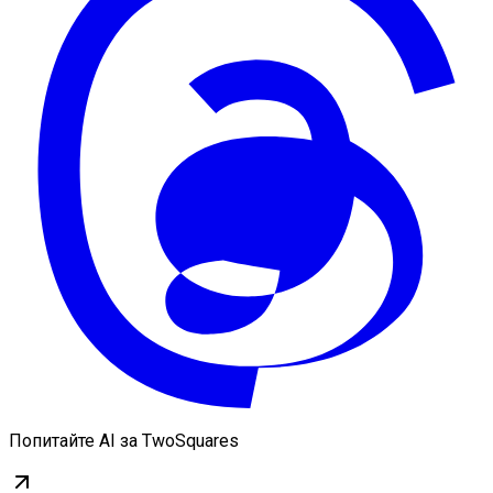
Попитайте AI за TwoSquares