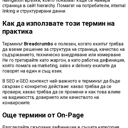
Navigation връзки, които показват къде се намира
страница в сайт hierarchy. Помагат на потребители, internal
linking и структурирани данни.
Как да използвате този термин на
практика
Терминът
Breadcrumbs
е полезен, когато екипът трябва
да вземе решение за структура на страница, качество на
съдържанието, техническо внедряване или измерване.
Не го третирайте като жаргон, а като работна дефиниция,
която помага на marketing, sales и delivery екипите да
говорят на един и същ език.
В SEO и GEO контекст най-важното е терминът да бъде
свързан с конкретно действие: какво трябва да се
провери, какво трябва да се промени и как това влияе
на видимостта, доверието или качеството на
конверсиите.
Още термини от
On-Page
Разгледайте свързани дефиниции в същата категория.