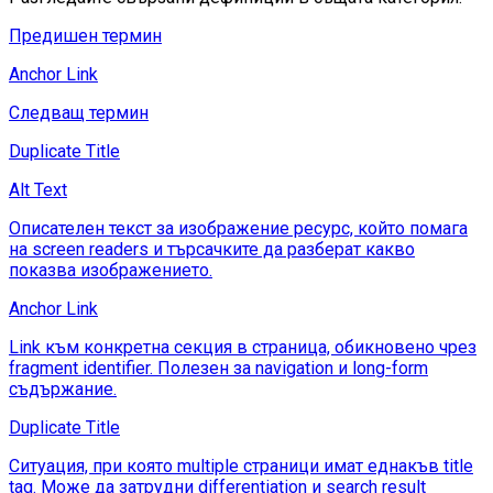
Предишен термин
Anchor Link
Следващ термин
Duplicate Title
Alt Text
Описателен текст за изображение ресурс, който помага
на screen readers и търсачките да разберат какво
показва изображението.
Anchor Link
Link към конкретна секция в страница, обикновено чрез
fragment identifier. Полезен за navigation и long-form
съдържание.
Duplicate Title
Ситуация, при която multiple страници имат еднакъв title
tag. Може да затрудни differentiation и search result