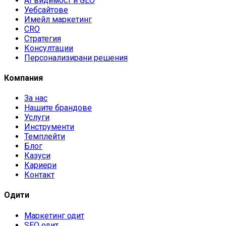
AI видимост и GEO
Уебсайтове
Имейл маркетинг
CRO
Стратегия
Консултации
Персонализирани решения
Компания
За нас
Нашите брандове
Услуги
Инструменти
Темплейти
Блог
Казуси
Кариери
Контакт
Одити
Маркетинг одит
SEO одит