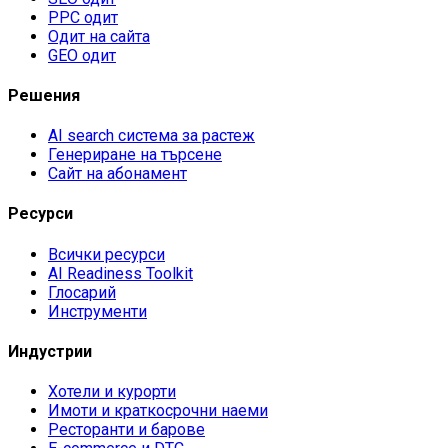
PPC одит
Одит на сайта
GEO одит
Решения
AI search система за растеж
Генериране на търсене
Сайт на абонамент
Ресурси
Всички ресурси
AI Readiness Toolkit
Глосарий
Инструменти
Индустрии
Хотели и курорти
Имоти и краткосрочни наеми
Ресторанти и барове