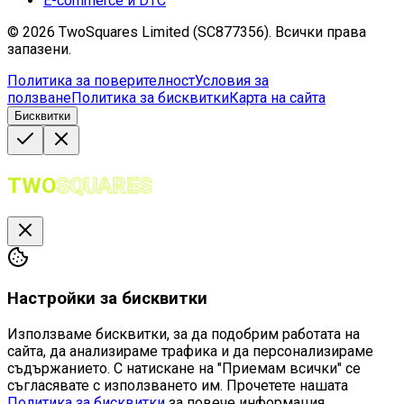
E-commerce и DTC
©
2026
TwoSquares Limited (SC877356).
Всички права
запазени.
Политика за поверителност
Условия за
ползване
Политика за бисквитки
Карта на сайта
Бисквитки
TWO
SQUARES
Настройки за бисквитки
Използваме бисквитки, за да подобрим работата на
сайта, да анализираме трафика и да персонализираме
съдържанието. С натискане на "Приемам всички" се
съгласявате с използването им. Прочетете нашата
Политика за бисквитки
за повече информация.