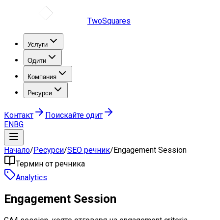
TwoSquares
Услуги
Одити
Компания
Ресурси
Контакт
Поискайте одит
EN
BG
Начало
/
Ресурси
/
SEO речник
/
Engagement Session
Термин от речника
Analytics
Engagement Session