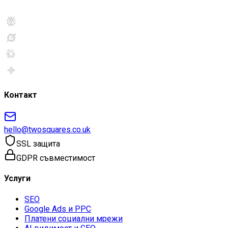
Контакт
hello@twosquares.co.uk
SSL защита
GDPR съвместимост
Услуги
SEO
Google Ads и PPC
Платени социални мрежи