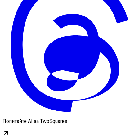
Попитайте AI за TwoSquares