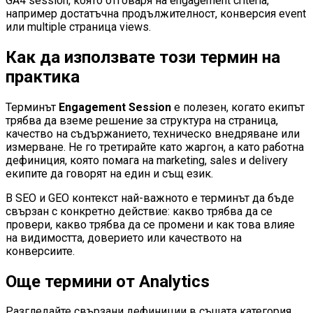
GA4 session, която отговаря на engagement criteria,
например достатъчна продължителност, конверсия event
или multiple страница views.
Как да използвате този термин на
практика
Терминът
Engagement Session
е полезен, когато екипът
трябва да вземе решение за структура на страница,
качество на съдържанието, техническо внедряване или
измерване. Не го третирайте като жаргон, а като работна
дефиниция, която помага на marketing, sales и delivery
екипите да говорят на един и същ език.
В SEO и GEO контекст най-важното е терминът да бъде
свързан с конкретно действие: какво трябва да се
провери, какво трябва да се промени и как това влияе
на видимостта, доверието или качеството на
конверсиите.
Още термини от
Analytics
Разгледайте свързани дефиниции в същата категория.