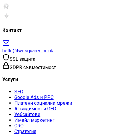
Контакт
hello@twosquares.co.uk
SSL защита
GDPR съвместимост
Услуги
SEO
Google Ads и PPC
Платени социални мрежи
AI видимост и GEO
Уебсайтове
Имейл маркетинг
CRO
Стратегия