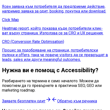
Ясен заявка към потребителя да предприеме действие,
например заявка за одит, booking, покупка или download.
Click Map
Heatmap report, който показва къде потребители клик-
ват върху страница. Използва се за CRO и UX решения.
CRO (Conversion Rate Optimisation)
Процес за подобряване на страници, потребителски
пътеки и offers, така че повече visitors да се превръщат в
leads, sales или други meaningful outcomes.
Нужна ви е помощ с
Accessibility
?
Разбирането на термина е само началото. Можем да
помогнем да го превърнете в практична SEO, GEO или
marketing roadmap.
Заявете безплатен одит
Обратно към речника