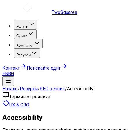
TwoSquares
Услуги
Одити
Компания
Ресурси
Контакт
Поискайте одит
EN
BG
Начало
/
Ресурси
/
SEO речник
/
Accessibility
Термин от речника
UX & CRO
Accessibility