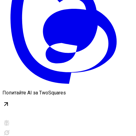
Попитайте AI за TwoSquares