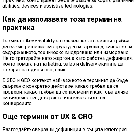
Практики, които правят website usable за хора с различни
abilities, devices и assistive technologies.
Как да използвате този термин на
практика
Терминът
Accessibility
е полезен, когато екипът трябва
да вземе решение за структура на страница, качество на
съдържанието, техническо внедряване или измерване.
Не го третирайте като жаргон, а като работна дефиниция,
която помага на marketing, sales и delivery екипите да
говорят на един и същ език.
В SEO и GEO контекст най-важното е терминът да бъде
свързан с конкретно действие: какво трябва да се
провери, какво трябва да се промени и как това влияе
на видимостта, доверието или качеството на
конверсиите.
Още термини от
UX & CRO
Разгледайте свързани дефиниции в същата категория.