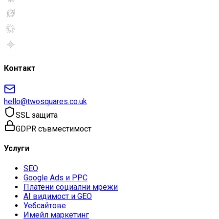
Контакт
hello@twosquares.co.uk
SSL защита
GDPR съвместимост
Услуги
SEO
Google Ads и PPC
Платени социални мрежи
AI видимост и GEO
Уебсайтове
Имейл маркетинг