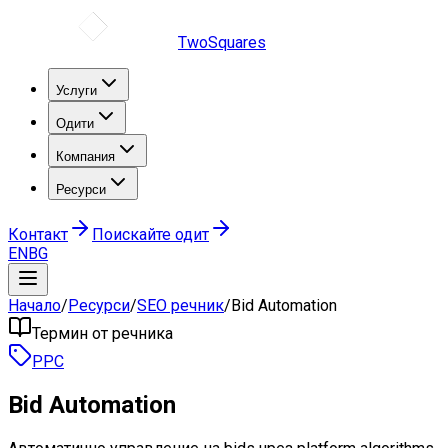
TwoSquares
Услуги
Одити
Компания
Ресурси
Контакт
Поискайте одит
EN
BG
Начало
/
Ресурси
/
SEO речник
/
Bid Automation
Термин от речника
PPC
Bid Automation