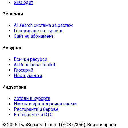
GEO одит
Решения
AI search система за растеж
Генериране на търсене
Сайт на абонамент
Ресурси
Всички ресурси
AI Readiness Toolkit
Глосарий
Инструменти
Индустрии
Хотели и курорти
Имоти и краткосрочни наеми
Ресторанти и барове
E-commerce и DTC
©
2026
TwoSquares Limited (SC877356).
Всички права