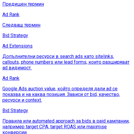
Предишен термин
Ad Rank
Следващ термин
Bid Strategy
Ad Extensions
Допълнителни ресурси в search ads като sitelinks,
callouts, phone numbers или lead forms, които разширяват
ad видимост.
Ad Rank
Google Ads auction value, който определя дали ad се
показва и на каква позиция. Зависи от bid, качество,
ресурси и context.
Bid Strategy
Правила или automated approach за bids в paid кампании,
например target CPA, target ROAS или maximise
конверсии.