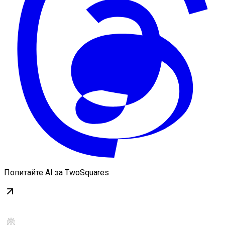
Попитайте AI за TwoSquares