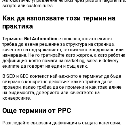
Автоматично управление на bids чрез platform algorithms,
scripts или custom rules.
Как да използвате този термин на
практика
Терминът
Bid Automation
е полезен, когато екипът
трябва да вземе решение за структура на страница,
качество на съдържанието, техническо внедряване или
измерване. Не го третирайте като жаргон, а като работна
дефиниция, която помага на marketing, sales и delivery
екипите да говорят на един и същ език.
В SEO и GEO контекст най-важното е терминът да бъде
свързан с конкретно действие: какво трябва да се
провери, какво трябва да се промени и как това влияе
на видимостта, доверието или качеството на
конверсиите.
Още термини от
PPC
Разгледайте свързани дефиниции в същата категория.