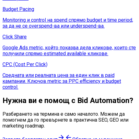
Budget Pacing
Monitoring и control на spend спрямо budget и time period,
за да не се overspend-ва или underspend-ва.
Click Share
Google Ads metric, който показва дела кликове, които сте
получили спрямо estimated available кликове.
CPC (Cost Per Click)
Средната или реалната цена за един клик в paid
кампании. Ключов metric за PPC efficiency и budget
control.
Нужна ви е помощ с
Bid Automation
?
Разбирането на термина е само началото. Можем да
помогнем да го превърнете в практична SEO, GEO или
marketing roadmap.