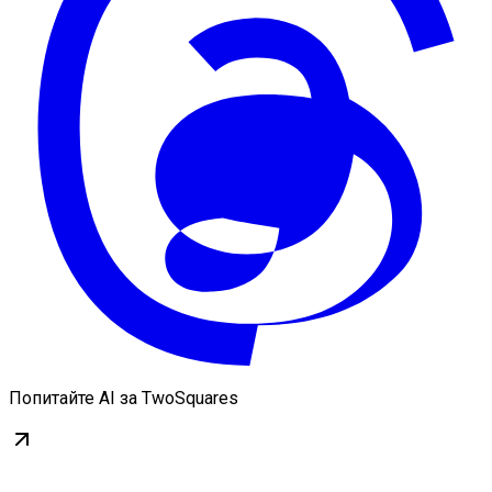
Попитайте AI за TwoSquares