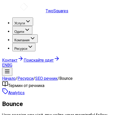
TwoSquares
Услуги
Одити
Компания
Ресурси
Контакт
Поискайте одит
EN
BG
Начало
/
Ресурси
/
SEO речник
/
Bounce
Термин от речника
Analytics
Bounce