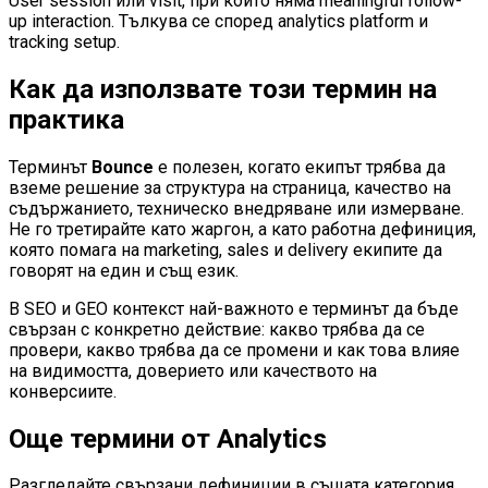
User session или visit, при който няма meaningful follow-
up interaction. Тълкува се според analytics platform и
tracking setup.
Как да използвате този термин на
практика
Терминът
Bounce
е полезен, когато екипът трябва да
вземе решение за структура на страница, качество на
съдържанието, техническо внедряване или измерване.
Не го третирайте като жаргон, а като работна дефиниция,
която помага на marketing, sales и delivery екипите да
говорят на един и същ език.
В SEO и GEO контекст най-важното е терминът да бъде
свързан с конкретно действие: какво трябва да се
провери, какво трябва да се промени и как това влияе
на видимостта, доверието или качеството на
конверсиите.
Още термини от
Analytics
Разгледайте свързани дефиниции в същата категория.