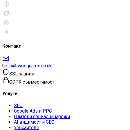
Контакт
hello@twosquares.co.uk
SSL защита
GDPR съвместимост
Услуги
SEO
Google Ads и PPC
Платени социални мрежи
AI видимост и GEO
Уебсайтове