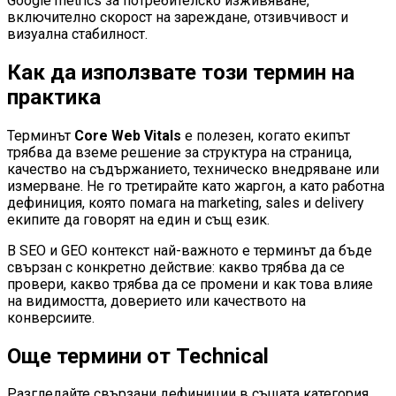
Google metrics за потребителско изживяване,
включително скорост на зареждане, отзивчивост и
визуална стабилност.
Как да използвате този термин на
практика
Терминът
Core Web Vitals
е полезен, когато екипът
трябва да вземе решение за структура на страница,
качество на съдържанието, техническо внедряване или
измерване. Не го третирайте като жаргон, а като работна
дефиниция, която помага на marketing, sales и delivery
екипите да говорят на един и същ език.
В SEO и GEO контекст най-важното е терминът да бъде
свързан с конкретно действие: какво трябва да се
провери, какво трябва да се промени и как това влияе
на видимостта, доверието или качеството на
конверсиите.
Още термини от
Technical
Разгледайте свързани дефиниции в същата категория.