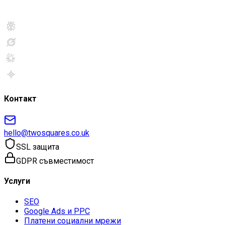
Контакт
hello@twosquares.co.uk
SSL защита
GDPR съвместимост
Услуги
SEO
Google Ads и PPC
Платени социални мрежи