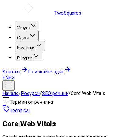
TwoSquares
Услуги
Одити
Компания
Ресурси
Контакт
Поискайте одит
EN
BG
Начало
/
Ресурси
/
SEO речник
/
Core Web Vitals
Термин от речника
Technical
Core Web Vitals