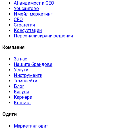
AI видимост и GEO
Уебсайтове
Имейл маркетинг
CRO
Стратегия
Консултации
Персонализирани решения
Компания
За нас
Нашите брандове
Услуги
Инструменти
Темплейти
Блог
Казуси
Кариери
Контакт
Одити
Маркетинг одит