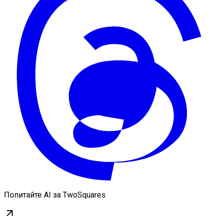
Попитайте AI за TwoSquares