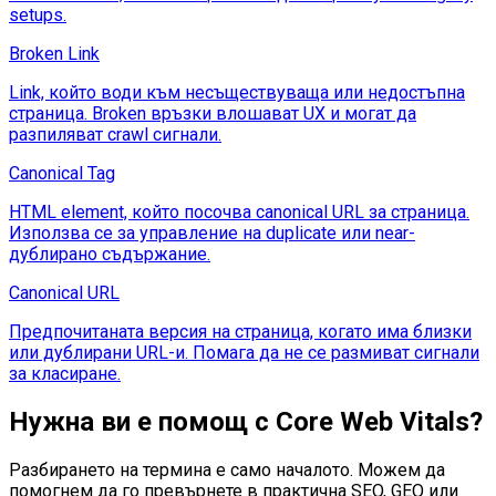
setups.
Broken Link
Link, който води към несъществуваща или недостъпна
страница. Broken връзки влошават UX и могат да
разпиляват crawl сигнали.
Canonical Tag
HTML element, който посочва canonical URL за страница.
Използва се за управление на duplicate или near-
дублирано съдържание.
Canonical URL
Предпочитаната версия на страница, когато има близки
или дублирани URL-и. Помага да не се размиват сигнали
за класиране.
Нужна ви е помощ с
Core Web Vitals
?
Разбирането на термина е само началото. Можем да
помогнем да го превърнете в практична SEO, GEO или