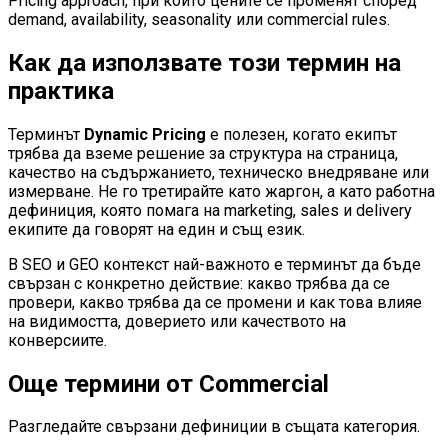
Pricing approach, при който цените се променят според
demand, availability, seasonality или commercial rules.
Как да използвате този термин на
практика
Терминът
Dynamic Pricing
е полезен, когато екипът
трябва да вземе решение за структура на страница,
качество на съдържанието, техническо внедряване или
измерване. Не го третирайте като жаргон, а като работна
дефиниция, която помага на marketing, sales и delivery
екипите да говорят на един и същ език.
В SEO и GEO контекст най-важното е терминът да бъде
свързан с конкретно действие: какво трябва да се
провери, какво трябва да се промени и как това влияе
на видимостта, доверието или качеството на
конверсиите.
Още термини от
Commercial
Разгледайте свързани дефиниции в същата категория.