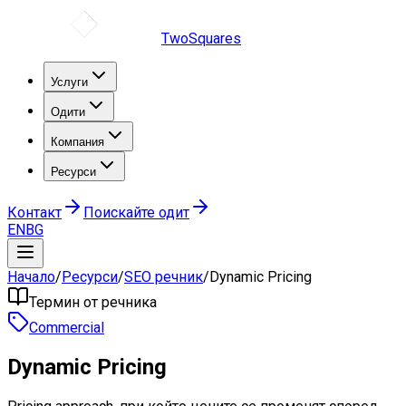
TwoSquares
Услуги
Одити
Компания
Ресурси
Контакт
Поискайте одит
EN
BG
Начало
/
Ресурси
/
SEO речник
/
Dynamic Pricing
Термин от речника
Commercial
Dynamic Pricing