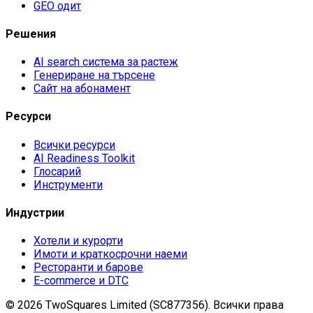
GEO одит
Решения
AI search система за растеж
Генериране на търсене
Сайт на абонамент
Ресурси
Всички ресурси
AI Readiness Toolkit
Глосарий
Инструменти
Индустрии
Хотели и курорти
Имоти и краткосрочни наеми
Ресторанти и барове
E-commerce и DTC
©
2026
TwoSquares Limited (SC877356).
Всички права