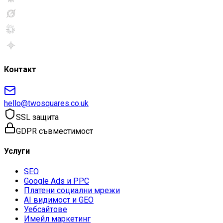
Контакт
hello@twosquares.co.uk
SSL защита
GDPR съвместимост
Услуги
SEO
Google Ads и PPC
Платени социални мрежи
AI видимост и GEO
Уебсайтове
Имейл маркетинг