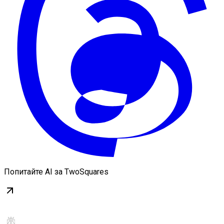
Попитайте AI за TwoSquares