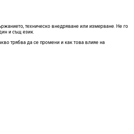
държанието, техническо внедряване или измерване. Не го
един и същ език.
акво трябва да се промени и как това влияе на