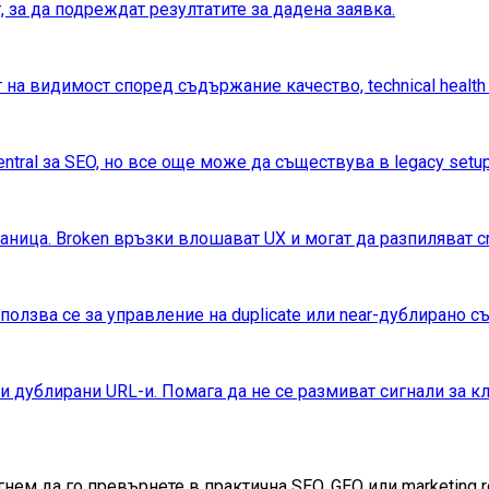
, за да подреждат резултатите за дадена заявка.
т на видимост според съдържание качество, technical health
tral за SEO, но все още може да съществува в legacy setup
ница. Broken връзки влошават UX и могат да разпиляват cr
зползва се за управление на duplicate или near-дублирано 
и дублирани URL-и. Помага да не се размиват сигнали за к
нем да го превърнете в практична SEO, GEO или marketing 