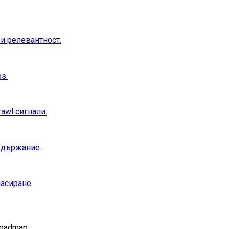
 и релевантност.
s.
awl сигнали.
съдържание.
ласиране.
roadmap.