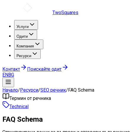
TwoSquares
Услуги
Одити
Компания
Ресурси
Контакт
Поискайте одит
EN
BG
Начало
/
Ресурси
/
SEO речник
/
FAQ Schema
Термин от речника
Technical
FAQ Schema