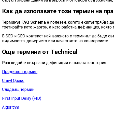
Структурирани данни за въпроси и отговори съдържание, 
Как да използвате този термин на пр
Терминът
FAQ Schema
е полезен, когато екипът трябва д
третирайте като жаргон, а като работна дефиниция, която п
В SEO и GEO контекст най-важното е терминът да бъде свъ
видимостта, доверието или качеството на конверсиите.
Още термини от
Technical
Разгледайте свързани дефиниции в същата категория.
Предишен термин
Crawl Queue
Следващ термин
First Input Delay (FID)
Algorithm