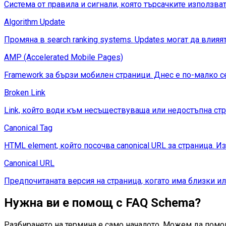
Система от правила и сигнали, която търсачките използват
Algorithm Update
Промяна в search ranking systems. Updates могат да влияя
AMP (Accelerated Mobile Pages)
Framework за бързи мобилен страници. Днес е по-малко cen
Broken Link
Link, който води към несъществуваща или недостъпна стра
Canonical Tag
HTML element, който посочва canonical URL за страница. И
Canonical URL
Предпочитаната версия на страница, когато има близки ил
Нужна ви е помощ с
FAQ Schema
?
Разбирането на термина е само началото. Можем да помог