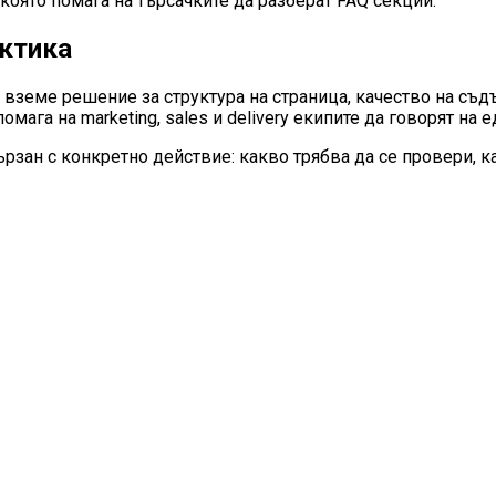
която помага на търсачките да разберат FAQ секции.
актика
а вземе решение за структура на страница, качество на съ
омага на marketing, sales и delivery екипите да говорят на 
рзан с конкретно действие: какво трябва да се провери, к